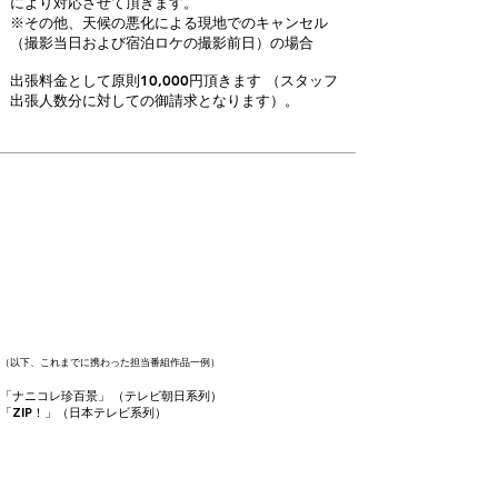
により対応させて頂きます。
※その他、天候の悪化による現地でのキャンセル
（撮影当日および宿泊ロケの撮影前日）の場合
出張料金として原則10,000円頂きます （スタッフ
出張人数分に対しての御請求となります）。
​寅家では映像制作をメインに、その他
にもイベント映像、コマーシャル、Ｄ
ＶＤ等の企画制作を行っています。
（以下、これまでに携わった
担当番組作品一例）
「ナニコレ珍百景」 （テレビ朝日系列）
「ZIP！」（日本テレビ系列）
「世界の果てまでイッテQ！」（日本テレビ系列）
「ぐるナイ」（日本テレビ系列）
「ヒルナンデス！」（日本テレビ系列）
「行列のできる相談所」（日本テレビ系列）
「24時間TV」（日本テレビ系列）