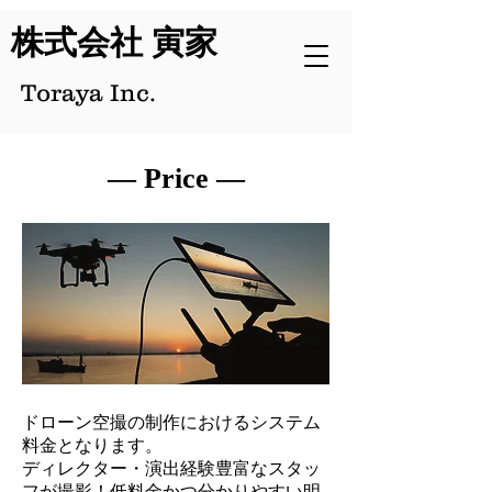
​株式会社 寅家
Toraya Inc.
― Price ―
ドローン空撮の制作におけるシステム
料金となります。
ディレクター・演出経験豊富なスタッ
フが撮影！低料金かつ分かりやすい明