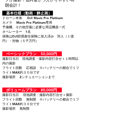
朗会計！
基本仕様（動画・静止画）
ドローン本体 DJI Mavic Pro Platinum
カメラ Mavic Pro Platinum専用
予備機、その他空撮に必要な周辺機器一式
オペレーター 1名
保険はDJI賠償責任保険に加入済み 対人（１億
円）・対物（５千万円）
ベーシックプラン 50,000円
撮影日当日 現地調査・撮影内容打合せ＋１時間以
内の撮影
フライト回数 応相談 ※バッテリーの都合で１フ
ライトMAX約３０分です
撮影場所 2シチュエーションまで
ボリュームプラン 80,000円
撮影日当日 現地調査・撮影内容打合せ＋撮影
フライト回数 無制限 ※バッテリーの都合で１フ
ライトMAX約３０分です
撮影場所 無制限